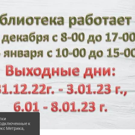
тки
 подключенные к
екс Метрика,