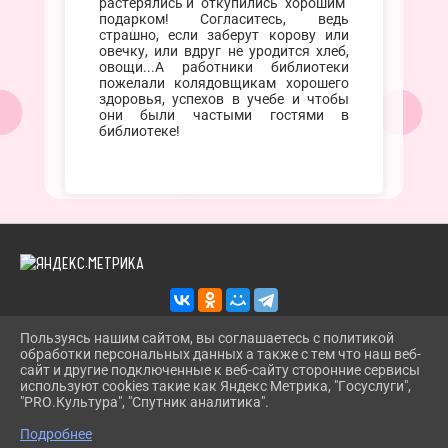
растерялись и "откупились" хорошим"
подарком! Согласитесь, ведь
страшно, если заберут корову или
овечку, или вдруг не уродится хлеб,
овощи...А работники библиотеки
пожелали колядовщикам хорошего
здоровья, успехов в учебе и чтобы
они были частыми гостями в
библиотеке!
Пользуясь нашим сайтом, вы соглашаетесь с политикой
обработки персональных данных а также с тем что наш веб-
2026 Г. TROITSKBIBLIOTEKA.RU
сайт и другие подключенные к веб-сайту сторонние сервисы
ВХОД
используют cookies такие как Яндекс Метрика, "Госуслуги",
КАРТА САЙТА
"PRO.Культура", "Спутник аналитика".
^
ПОЛИТИКА ОБРАБОТКИ ПЕРСОНАЛЬНЫХ ДАННЫХ
Подробнее