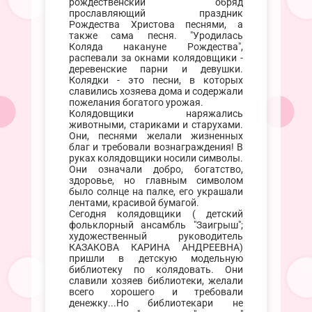
рождественский обряд
прославляющий праздник
Рождества Христова песнями, а
также сама песня. "Уродилась
Коляда накануне Рождества",
распевали за окнами колядовщики -
деревенские парни и девушки.
Колядки - это песни, в которых
славились хозяева дома и содержали
пожелания богатого урожая.
Колядовщики наряжались
животными, стариками и старухами.
Они, песнями желали жизненных
благ и требовали вознаграждения! В
руках колядовщики носили символы.
Они означали добро, богатство,
здоровье, но главным символом
было солнце на палке, его украшали
лентами, красивой бумагой.
Сегодня колядовщики ( детский
фольклорный ансамбль "Заигрыш";
художественный руководитель
КАЗАКОВА КАРИНА АНДРЕЕВНА)
пришли в детскую модельную
библиотеку по колядовать. Они
славили хозяев библиотеки, желали
всего хорошего и требовали
денежку...Но библиотекари не