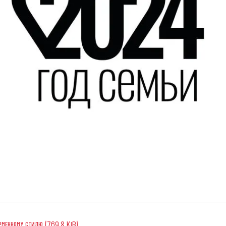
менному стилю (769.8 KiB)