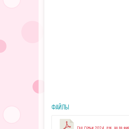
ФАЙЛЫ
Год Семьи 2024_рук_во по фир