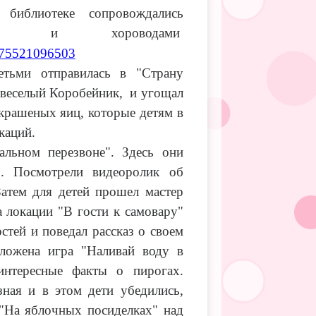
 библиотеке сопровождались
ами и хороводами
4575521096503
етьми отправилась в "Страну
л веселый Коробейник, и угощал
крашеных яиц, которые детям в
каций.
альном перезвоне". Здесь они
". Посмотрели видеоролик об
Затем для детей прошел мастер
 локации "В гости к самовару"
стей и поведал рассказ о своем
дложена игра "Наливай воду в
интересные факты о пирогах.
ная и в этом дети убедились,
"На яблочных посиделках" над