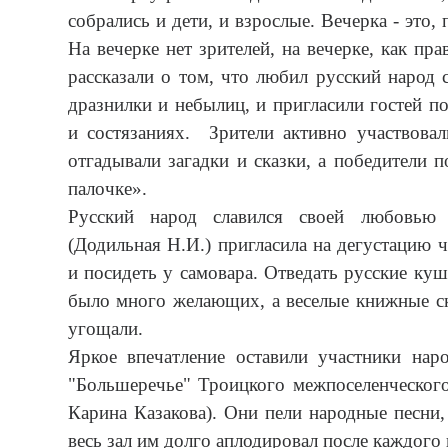
собрались и дети, и взрослые. Вечерка - это, 
На вечерке нет зрителей, на вечерке, как пр
рассказали о том, что любил русский народ 
дразнилки и небылиц, и пригласили гостей п
и состязаниях. Зрители активно участвовал
отгадывали загадки и сказки, а победители 
палочке».
Русский народ славился своей любовью
(Додильная Н.И.) пригласила на дегустацию 
и посидеть у самовара. Отведать русские ку
было много желающих, а веселые книжные ск
угощали.
Яркое впечатление оставили участники нар
"Большеречье" Троицкого межпоселенческого
Карина Казакова). Они пели народные песни,
весь зал им долго аплодировал после каждого