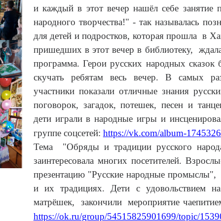
и каждый в этот вечер нашёл себе занятие 
народного творчества!" - так называлась поз
для детей и подростков, которая прошла в Х
пришедших в этот вечер в библиотеку, ждала
программа. Герои русских народных сказок 
скучать ребятам весь вечер. В самых ра
участники показали отличные знания русски
поговорок, загадок, потешек, песен и танц
дети играли в народные игры и инсценирова
группе соцсетей:
https://vk.com/album-17453
Тема "Обряды и традиции русского народа
заинтересовала многих посетителей. Взросл
презентацию "Русские народные промыслы", 
и их традициях. Дети с удовольствием на
матрёшек, закончили мероприятие чаепитием
https://ok.ru/group/54515825901699/topic/15