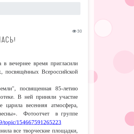
30
АСЬ!
 в вечернее время пригласили
х, посвящённых Всероссийской
мли", посвященная 85-летию
отеке. В ней приняли участие
е царила весенняя атмосфера,
весны». Фотоотчет в группе
99/topic/154667591265223
нила все творческие площадки,