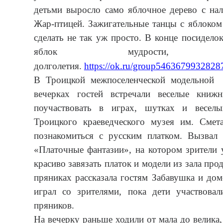
детьми выросло само яблочное дерево с на
Жар-птицей. Зажигательные танцы с яблоком
сделать не так уж просто. В конце посидело
яблок мудрости,
долголетия.
https://ok.ru/group546367993282
В Троицкой межпоселенческой модельной
вечерках гостей встречали веселые книж
поучаствовать в играх, шутках и весел
Троицкого краеведческого музея им. Смет
познакомиться с русским платком. Вызвал 
«Платочные фантазии», на котором зрители 
красиво завязать платок и модели из зала пр
пряниках рассказала гостям Забавушка и до
играл со зрителями, пока дети участвовал
пряников.
На вечерку раньше ходили от мала до велика,