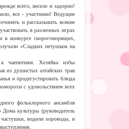
прежде всего, весело и задорно!
авило, все - участники! Ведущие
сочинять и рассказывать всякие
оучаствовать в различных играх
и в конкурсе скороговорящих,
получали «Сладких петушков на
 к чаепитиям. Хозяйка избы
чая из душистых алтайских трав
шанья и продегустировать блюда
оморохи с удовольствием всех
одного фольклорного ансамбля
 Дома культуры (руководитель
 частушки, водили хороводы, и
 выступления.