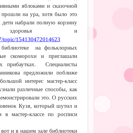
ливными яблоками и сказочной
 прошли на ура, хотя было это
к дети набрали полную корзину
 здоровья и
87/topic/154130472014623
 библиотеке на фольклорных
ные скоморохи и приглашали
ых прибаутках. Специалисты
анникова предложили поближе
большой интерес мастер-класс
узнали различные способы, как
одемонстрировали это. О русских
мовенок Кузя, который шутил и
и в мастер-классе по росписи
 вот и в нашем зале библиотеки