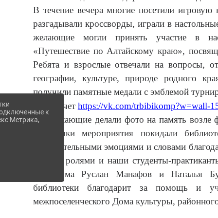
В течение вечера многие посетили игровую к
разгадывали кроссворды, играли в настольны
желающие могли принять участие в нас
«Путешествие по Алтайскому краю», посвящ
Ребята и взрослые отвечали на вопросы, от
географии, культуре, природе родного кр
получили памятные медали с эмблемой турнир
тки
Фотоотчет
https://vk.com/trbibikomp?w=wall
 подключенные к
Все желающие делали фото на память возле 
екс Метрика,
Участники мероприятия покидали библиот
положительными эмоциями и словами благода
своими ролями и наши студенты-практиканты
техникума Руслан Манафов и Наталья Бу
библиотеки благодарит за помощь и уч
межпоселенческого Дома культуры, районного