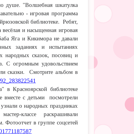
по душе. "Волшебная шкатулка
навательно - игровая программа
айрюзовской библиотеке. Ребят,
 весёлая и насыщенная игровая
баба Яга и Кикимора не давали
зных заданиях и испытаниях
х народных сказок, посовиц и
ев. С огромным удовольствием
ли сказки. Смотрите альбом в
2692_283822541
" в Красноярской библиотеке
ые вместе с детьми посмотрели
узнали о народных праздниках
 мастер-классе раскрашивали
. Фотоотчет в группе соцсетей
3901771187587