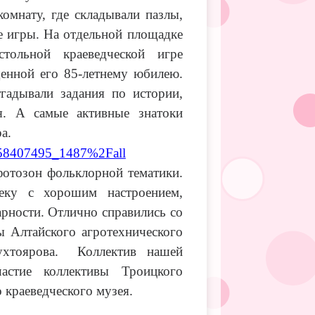
омнату, где складывали пазлы,
е игры. На отдельной площадке
тольной краеведческой игре
енной его 85-летнему юбилею.
гадывали задания по истории,
ая. А самые активные знатоки
а.
-158407495_1487%2Fall
фотозон фольклорной тематики.
еку с хорошим настроением,
рности. Отлично справились со
 Алтайского агротехнического
хтоярова.
Коллектив нашей
астие коллективы Троицкого
 краеведческого музея.