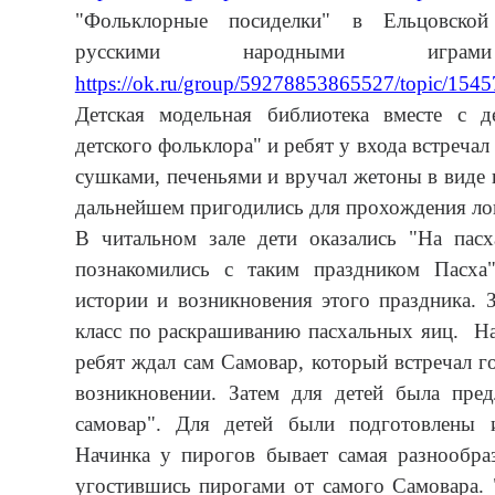
"Фольклорные посиделки" в Ельцовской
русскими народными игр
https://ok.ru/group/59278853865527/topic/15
Детская модельная библиотека вместе с д
детского фольклора" и ребят у входа встреча
сушками, печеньями и вручал жетоны в виде 
дальнейшем пригодились для прохождения ло
В читальном зале дети оказались "На пасх
познакомились с таким праздником Пасха
истории и возникновения этого праздника. 
класс по раскрашиванию пасхальных яиц. На
ребят ждал сам Самовар, который встречал го
возникновении. Затем для детей была пре
самовар". Для детей были подготовлены 
Начинка у пирогов бывает самая разнообраз
угостившись пирогами от самого Самовара. 