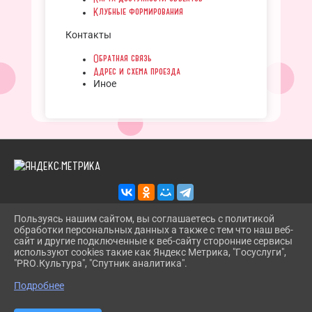
Клубные формирования
Контакты
Обратная связь
Адрес и схема проезда
Иное
Пользуясь нашим сайтом, вы соглашаетесь с политикой
обработки персональных данных а также с тем что наш веб-
2026 Г. TROITSKBIBLIOTEKA.RU
сайт и другие подключенные к веб-сайту сторонние сервисы
ВХОД
используют cookies такие как Яндекс Метрика, "Госуслуги",
КАРТА САЙТА
"PRO.Культура", "Спутник аналитика".
^
ПОЛИТИКА ОБРАБОТКИ ПЕРСОНАЛЬНЫХ ДАННЫХ
Подробнее
СДЕЛАНО НА KUBCMS