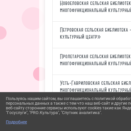
Новоеловская сельская библиоте
многофункциональный культурны
Петровская сельская библиотека
культурный центр»
Пролетарская сельская библиоте
многофункциональный культурны
Усть-Гавриловская сельская биб
многофункциональный культурны
Пользуясь нашим сайтом, вы соглашаетесь с политикой обрабо
персональных данных а также с тем что наш веб-сайт и другие
веб-сайту сторонние сервисы используют cookies такие как Янд
Хайрюзовская сельская библиоте
"Госуслуги", "PRO.Культура", "Спутник аналитика".
многофункциональный культурны
Подробнее