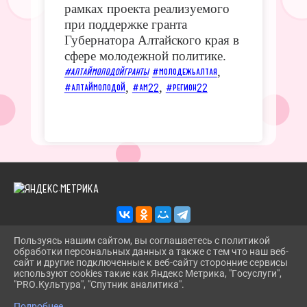
рамках проекта реализуемого
при поддержке гранта
Губернатора Алтайского края в
сфере молодежной политике.
,
#алтаймолодойгранты
#молодежьалтая
,
,
#алтаймолодой
#ам22
#регион22
Пользуясь нашим сайтом, вы соглашаетесь с политикой
обработки персональных данных а также с тем что наш веб-
2026 Г. TROITSKBIBLIOTEKA.RU
сайт и другие подключенные к веб-сайту сторонние сервисы
ВХОД
используют cookies такие как Яндекс Метрика, "Госуслуги",
КАРТА САЙТА
"PRO.Культура", "Спутник аналитика".
^
ПОЛИТИКА ОБРАБОТКИ ПЕРСОНАЛЬНЫХ ДАННЫХ
Подробнее