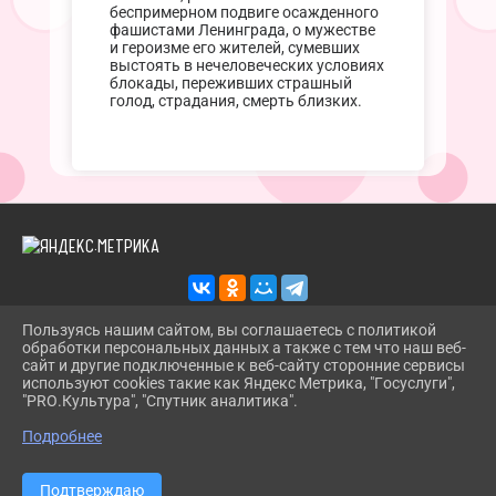
беспримерном подвиге осажденного
фашистами Ленинграда, о мужестве
и героизме его жителей, сумевших
выстоять в нечеловеческих условиях
блокады, переживших страшный
голод, страдания, смерть близких.
Пользуясь нашим сайтом, вы соглашаетесь с политикой
обработки персональных данных а также с тем что наш веб-
2026 Г. TROITSKBIBLIOTEKA.RU
сайт и другие подключенные к веб-сайту сторонние сервисы
ВХОД
используют cookies такие как Яндекс Метрика, "Госуслуги",
КАРТА САЙТА
"PRO.Культура", "Спутник аналитика".
^
ПОЛИТИКА ОБРАБОТКИ ПЕРСОНАЛЬНЫХ ДАННЫХ
Подробнее
СДЕЛАНО НА KUBCMS
РАЗРАБОТКА И ПОДДЕРЖКА
Подтверждаю