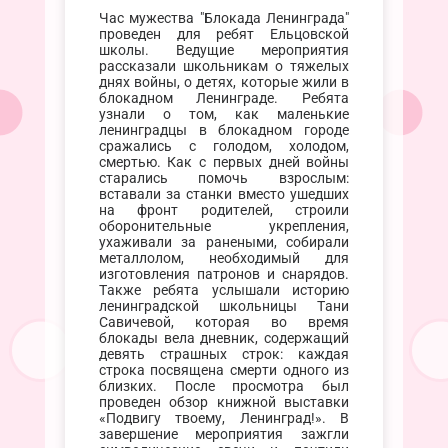
Час мужества "Блокада Ленинграда"
проведен для ребят Ельцовской
школы. Ведущие мероприятия
рассказали школьникам о тяжелых
днях войны, о детях, которые жили в
блокадном Ленинграде. Ребята
узнали о том, как маленькие
ленинградцы в блокадном городе
сражались с голодом, холодом,
смертью. Как с первых дней войны
старались помочь взрослым:
вставали за станки вместо ушедших
на фронт родителей, строили
оборонительные укрепления,
ухаживали за ранеными, собирали
металлолом, необходимый для
изготовления патронов и снарядов.
Также ребята услышали историю
ленинградской школьницы Тани
Савичевой, которая во время
блокады вела дневник, содержащий
девять страшных строк: каждая
строка посвящена смерти одного из
близких. После просмотра был
проведен обзор книжной выставки
«Подвигу твоему, Ленинград!». В
завершение мероприятия зажгли