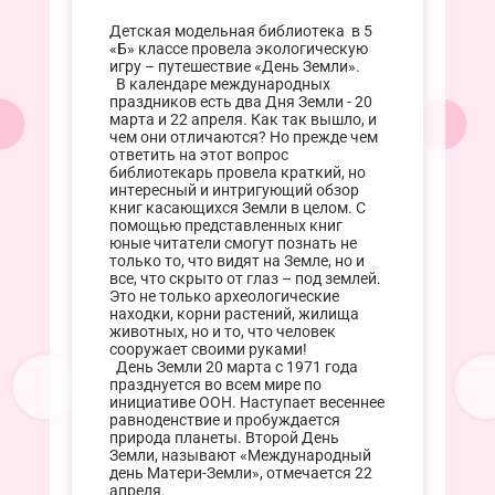
Детская модельная библиотека в 5
«Б» классе провела экологическую
игру – путешествие «День Земли».
В календаре международных
праздников есть два Дня Земли - 20
марта и 22 апреля. Как так вышло, и
чем они отличаются? Но прежде чем
ответить на этот вопрос
библиотекарь провела краткий, но
интересный и интригующий обзор
книг касающихся Земли в целом. С
помощью представленных книг
юные читатели смогут познать не
только то, что видят на Земле, но и
все, что скрыто от глаз – под землей.
Это не только археологические
находки, корни растений, жилища
животных, но и то, что человек
сооружает своими руками!
День Земли 20 марта с 1971 года
празднуется во всем мире по
инициативе ООН. Наступает весеннее
равноденствие и пробуждается
природа планеты. Второй День
Земли, называют «Международный
день Матери-Земли», отмечается 22
апреля.