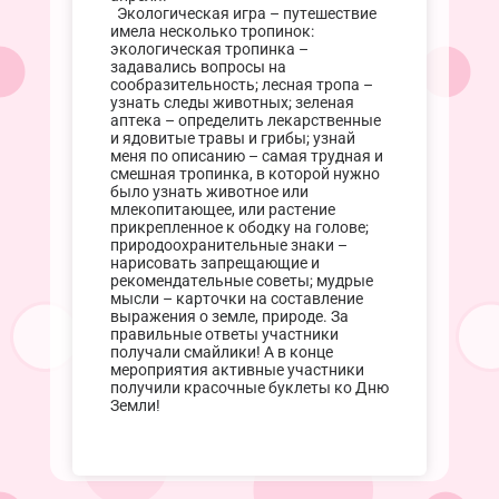
Экологическая игра – путешествие
имела несколько тропинок:
экологическая тропинка –
задавались вопросы на
сообразительность; лесная тропа –
узнать следы животных; зеленая
аптека – определить лекарственные
и ядовитые травы и грибы; узнай
меня по описанию – самая трудная и
смешная тропинка, в которой нужно
было узнать животное или
млекопитающее, или растение
прикрепленное к ободку на голове;
природоохранительные знаки –
нарисовать запрещающие и
рекомендательные советы; мудрые
мысли – карточки на составление
выражения о земле, природе. За
правильные ответы участники
получали смайлики! А в конце
мероприятия активные участники
получили красочные буклеты ко Дню
Земли!