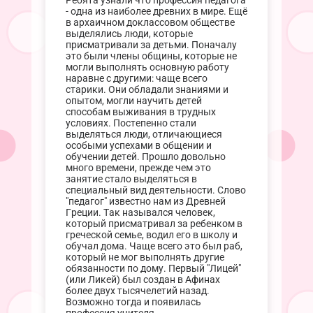
Ребята узнали что профессия педагога
- одна из наиболее древних в мире. Ещё
в архаичном доклассовом обществе
выделялись люди, которые
присматривали за детьми. Поначалу
это были члены общины, которые не
могли выполнять основную работу
наравне с другими: чаще всего
старики. Они обладали знаниями и
опытом, могли научить детей
способам выживания в трудных
условиях. Постепенно стали
выделяться люди, отличающиеся
особыми успехами в общении и
обучении детей. Прошло довольно
много времени, прежде чем это
занятие стало выделяться в
специальный вид деятельности. Слово
"педагог" известно нам из Древней
Греции. Так назывался человек,
который присматривал за ребенком в
греческой семье, водил его в школу и
обучал дома. Чаще всего это был раб,
который не мог выполнять другие
обязанности по дому. Первый "Лицей"
(или Ликей) был создан в Афинах
более двух тысячелетий назад.
Возможно тогда и появилась