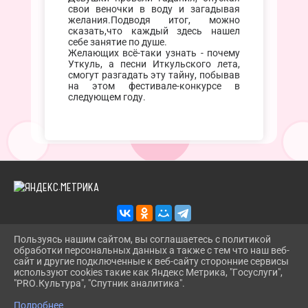
свои веночки в воду и загадывая
желания.Подводя итог, можно
сказать,что каждый здесь нашел
себе занятие по душе.
Желающих всё-таки узнать - почему
Уткуль, а песни Иткульского лета,
смогут разгадать эту тайну, побывав
на этом фестивале-конкурсе в
следующем году.
Пользуясь нашим сайтом, вы соглашаетесь с политикой
обработки персональных данных а также с тем что наш веб-
2026 Г. TROITSKBIBLIOTEKA.RU
сайт и другие подключенные к веб-сайту сторонние сервисы
ВХОД
используют cookies такие как Яндекс Метрика, "Госуслуги",
КАРТА САЙТА
"PRO.Культура", "Спутник аналитика".
^
ПОЛИТИКА ОБРАБОТКИ ПЕРСОНАЛЬНЫХ ДАННЫХ
Подробнее