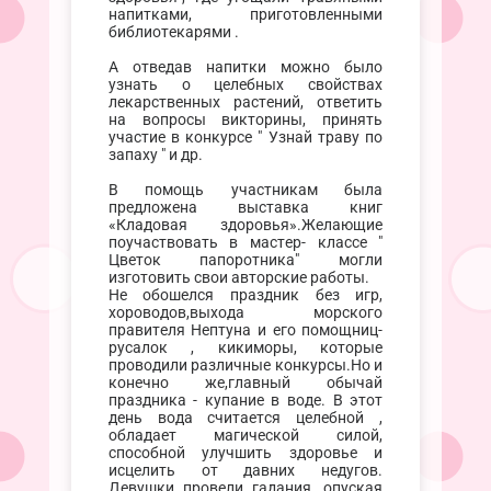
напитками, приготовленными
библиотекарями .
А отведав напитки можно было
узнать о целебных свойствах
лекарственных растений, ответить
на вопросы викторины, принять
участие в конкурсе " Узнай траву по
запаху " и др.
В помощь участникам была
предложена выставка книг
«Кладовая здоровья».Желающие
поучаствовать в мастер- классе "
Цветок папоротника" могли
изготовить свои авторские работы.
Не обошелся праздник без игр,
хороводов,выхода морского
правителя Нептуна и его помощниц-
русалок , кикиморы, которые
проводили различные конкурсы.Но и
конечно же,главный обычай
праздника - купание в воде. В этот
день вода считается целебной ,
обладает магической силой,
способной улучшить здоровье и
исцелить от давних недугов.
Девушки провели гадания, опуская