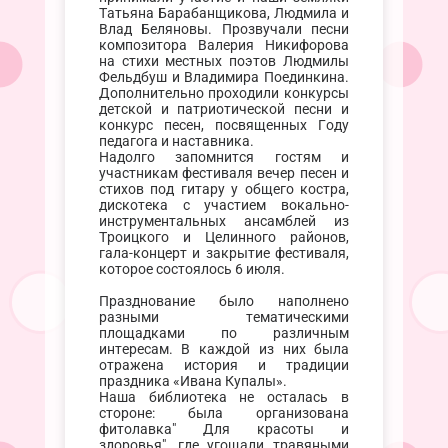
Татьяна Барабанщикова, Людмила и
Влад Беляновы. Прозвучали песни
композитора Валерия Никифорова
на стихи местных поэтов Людмилы
Фельдбуш и Владимира Поединкина.
Дополнительно проходили конкурсы
детской и патриотической песни и
конкурс песен, посвященных Году
педагога и наставника.
Надолго запомнится гостям и
участникам фестиваля вечер песен и
стихов под гитару у общего костра,
дискотека с участием вокально-
инструментальных ансамблей из
Троицкого и Целинного районов,
гала-концерт и закрытие фестиваля,
которое состоялось 6 июля.
Празднование было наполнено
разными тематическими
площадками по различным
интересам. В каждой из них была
отражена история и традиции
праздника «Ивана Купалы».
Наша библиотека не осталась в
стороне: была организована
фитолавка" Для красоты и
здоровья", где угощали травяными