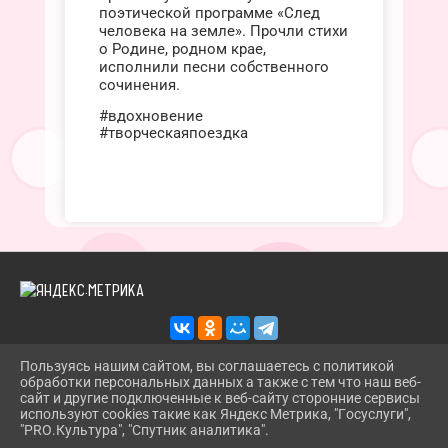
поэтической программе «След
человека на земле». Прочли стихи
о Родине, родном крае,
исполнили песни собственного
сочинения.
#вдохновение
#творческаяпоездка
Пользуясь нашим сайтом, вы соглашаетесь с политикой
обработки персональных данных а также с тем что наш веб-
2026 Г. TROITSKBIBLIOTEKA.RU
сайт и другие подключенные к веб-сайту сторонние сервисы
ВХОД
используют cookies такие как Яндекс Метрика, "Госуслуги",
КАРТА САЙТА
"PRO.Культура", "Спутник аналитика".
^