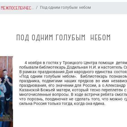
 МЕЖПОСЕЛЕНЧЕС...
Под одним голубым небом
ПОД ОДНИМ ГОЛУБЫМ НЕБОМ
4 ноября в гостях у Троицкого Центра помощи детям
побывали библиотекарь Додильная Н.И. и настоятель С
В рамках празднования Дня народного единства состо
«Под одним голубым небом». Библиотекарь познаком
праздника, подвигами наших предков во имя независ
празднования, его значении для России, а о.Александр
Казанской Божьей матери, который тесно переплетен с
многочисленные вопросы. В ходе встречи ребята смогли
что порознь, поодиночке не сделать того, что можно 
сильна Россия только тогда, когда она едина.