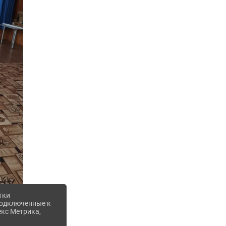
тки
 подключенные к
екс Метрика,