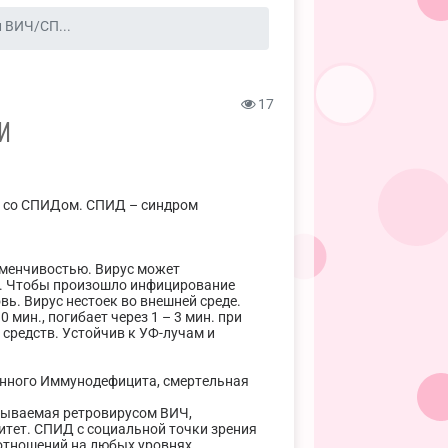
и ВИЧ/СП...
17
И
ы со СПИДом. СПИД – синдром
зменчивостью. Вирус может
а. Чтобы произошло инфицирование
вь. Вирус нестоек во внешней среде.
 мин., погибает через 1 – 3 мин. при
средств. Устойчив к УФ-лучам и
нного Иммунодефицита, смертельная
зываемая ретровирусом ВИЧ,
итет. СПИД с социальной точки зрения
отношений на любых уровнях.