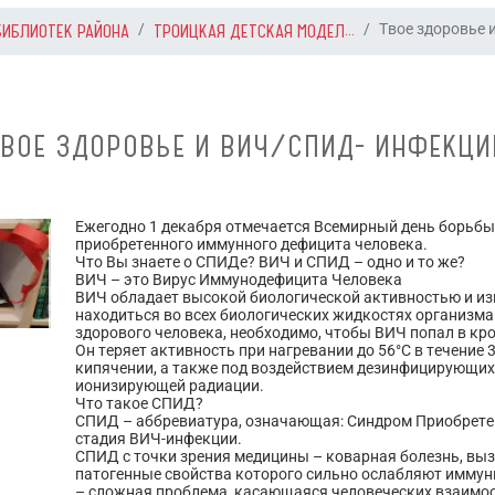
БИБЛИОТЕК РАЙОНА
ТРОИЦКАЯ ДЕТСКАЯ МОДЕЛ...
Твое здоровье 
ТВОЕ ЗДОРОВЬЕ И ВИЧ/СПИД- ИНФЕКЦИ
Ежегодно 1 декабря отмечается Всемирный день борьб
приобретенного иммунного дефицита человека.
Что Вы знаете о СПИДе? ВИЧ и СПИД – одно и то же?
ВИЧ – это Вирус Иммунодефицита Человека
ВИЧ обладает высокой биологической активностью и и
находиться во всех биологических жидкостях организм
здорового человека, необходимо, чтобы ВИЧ попал в кро
Он теряет активность при нагревании до 56°С в течение 30
кипячении, а также под воздействием дезинфицирующих 
ионизирующей радиации.
Что такое СПИД?
СПИД – аббревиатура, означающая: Синдром Приобрете
стадия ВИЧ-инфекции.
СПИД с точки зрения медицины – коварная болезнь, вы
патогенные свойства которого сильно ослабляют иммун
– сложная проблема, касающаяся человеческих взаимо