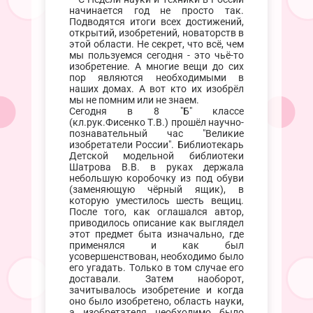
начинается год не просто так.
Подводятся итоги всех достижений,
открытий, изобретений, новаторств в
этой области. Не секрет, что всё, чем
мы пользуемся сегодня - это чьё-то
изобретение. А многие вещи до сих
пор являются необходимыми в
наших домах. А вот кто их изобрёл
мы не помним или не знаем.
Сегодня в 8 "Б" классе
(кл.рук.Фисенко Т.В.) прошёл научно-
познавательный час "Великие
изобретатели России". Библиотекарь
Детской модельной библиотеки
Шатрова В.В. в руках держала
небольшую коробочку из под обуви
(заменяющую чёрный ящик), в
которую уместилось шесть вещиц.
После того, как оглашался автор,
приводилось описание как выглядел
этот предмет быта изначально, где
применялся и как был
усовершенствован, необходимо было
его угадать. Только в том случае его
доставали. Затем наоборот,
зачитывалось изобретение и когда
оно было изобретено, область науки,
а изобретателя необходимо было