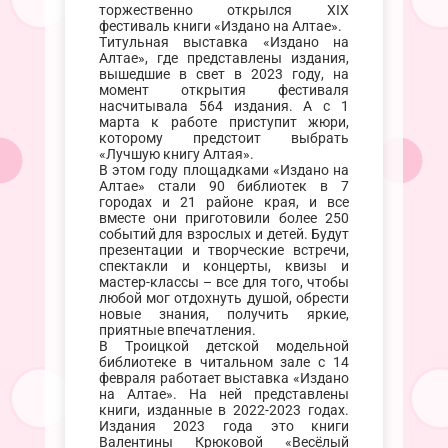
торжественно открылся XIX
фестиваль книги «Издано на Алтае».
Титульная выставка «Издано на
Алтае», где представлены издания,
вышедшие в свет в 2023 году, на
момент открытия фестиваля
насчитывала 564 издания. А с 1
марта к работе приступит жюри,
которому предстоит выбрать
«Лучшую книгу Алтая».
В этом году площадками «Издано на
Алтае» стали 90 библиотек в 7
городах и 21 районе края, и все
вместе они приготовили более 250
событий для взрослых и детей. Будут
презентации и творческие встречи,
спектакли и концерты, квизы и
мастер-классы – все для того, чтобы
любой мог отдохнуть душой, обрести
новые знания, получить яркие,
приятные впечатления.
В Троицкой детской модельной
библиотеке в читальном зале с 14
февраля работает выставка «Издано
на Алтае». На ней представлены
книги, изданные в 2022-2023 годах.
Издания 2023 года это книги
Валентины Крюковой «Весёлый