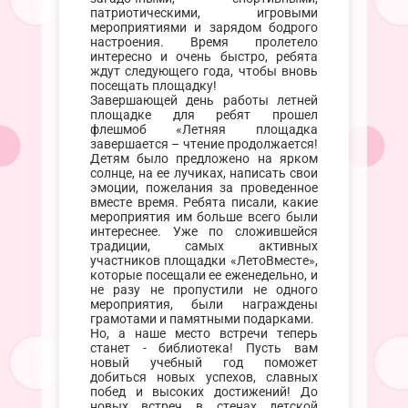
патриотическими, игровыми
мероприятиями и зарядом бодрого
настроения. Время пролетело
интересно и очень быстро, ребята
ждут следующего года, чтобы вновь
посещать площадку!
Завершающей день работы летней
площадке для ребят прошел
флешмоб «Летняя площадка
завершается – чтение продолжается!
Детям было предложено на ярком
солнце, на ее лучиках, написать свои
эмоции, пожелания за проведенное
вместе время. Ребята писали, какие
мероприятия им больше всего были
интереснее. Уже по сложившейся
традиции, самых активных
участников площадки «ЛетоВместе»,
которые посещали ее еженедельно, и
не разу не пропустили не одного
мероприятия, были награждены
грамотами и памятными подарками.
Но, а наше место встречи теперь
станет - библиотека! Пусть вам
новый учебный год поможет
добиться новых успехов, славных
побед и высоких достижений! До
новых встреч в стенах детской