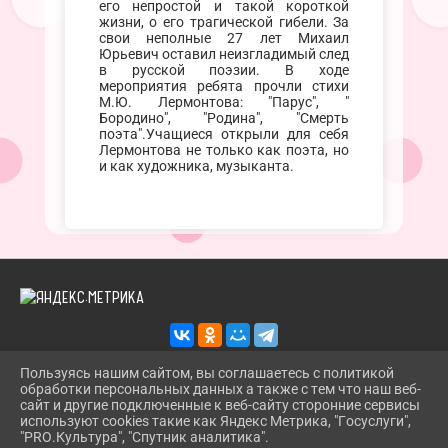
его непростой и такой короткой
жизни, о его трагической гибели. За
свои неполные 27 лет Михаил
Юрьевич оставил неизгладимый след
в русской поэзии. В ходе
мероприятия ребята прочли стихи
М.Ю. Лермонтова: "Парус", "
Бородино", "Родина", "Смерть
поэта".Учащиеся открыли для себя
Лермонтова не только как поэта, но
и как художника, музыканта.
Пользуясь нашим сайтом, вы соглашаетесь с политикой
обработки персональных данных а также с тем что наш веб-
2026 Г. TROITSKBIBLIOTEKA.RU
сайт и другие подключенные к веб-сайту сторонние сервисы
ВХОД
используют cookies такие как Яндекс Метрика, "Госуслуги",
КАРТА САЙТА
"PRO.Культура", "Спутник аналитика".
^