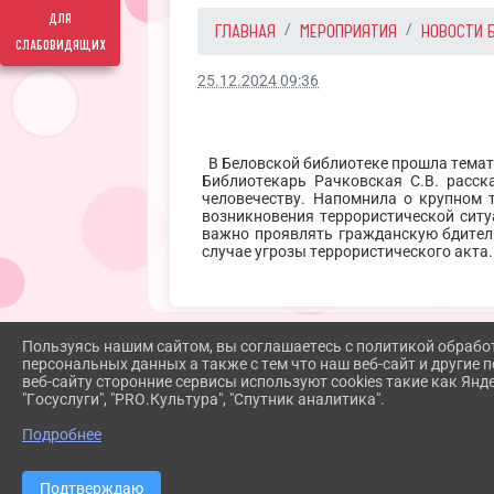
для
ГЛАВНАЯ
МЕРОПРИЯТИЯ
НОВОСТИ 
слабовидящих
25.12.2024 09:36
В Беловской библиотеке прошла темат
Библиотекарь Рачковская С.В. расск
человечеству. Напомнила о крупном 
возникновения террористической ситу
важно проявлять гражданскую бдительн
случае угрозы террористического акта.
Пользуясь нашим сайтом, вы соглашаетесь с политикой обрабо
персональных данных а также с тем что наш веб-сайт и другие
веб-сайту сторонние сервисы используют cookies такие как Янд
"Госуслуги", "PRO.Культура", "Спутник аналитика".
Подробнее
Подтверждаю