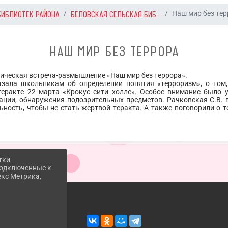
БИБЛИОТЕК РАЙОНА
БЕЛОВСКАЯ СЕЛЬСКАЯ БИБ...
Наш мир без те
НАШ МИР БЕЗ ТЕРРОРА
ическая встреча-размышление «Наш мир без террора».
азала школьникам об определении понятия «терроризм», о том,
теракте 22 марта «Крокус сити холле». Особое внимание было 
ации, обнаружения подозрительных предметов. Рачковская С.В. 
ость, чтобы не стать жертвой теракта. А также поговорили о то
тки
 подключенные к
екс Метрика,