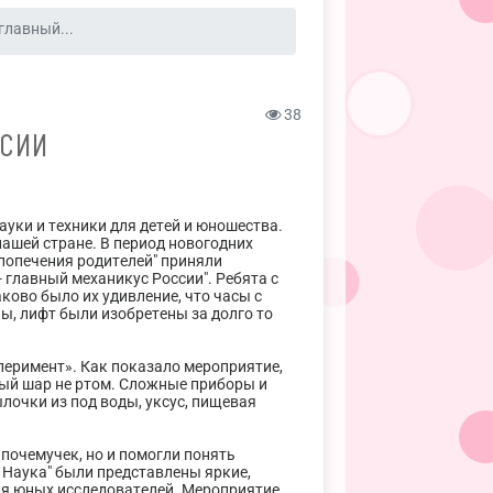
главный...
38
ССИИ
ауки и техники для детей и юношества.
ашей стране. В период новогодних
 попечения родителей" приняли
 главный механикус России". Ребята с
ково было их удивление, что часы с
ы, лифт были изобретены за долго то
перимент». Как показало мероприятие,
ный шар не ртом. Сложные приборы и
лочки из под воды, уксус, пищевая
почемучек, но и помогли понять
 Наука" были представлены яркие,
ля юных исследователей. Мероприятие