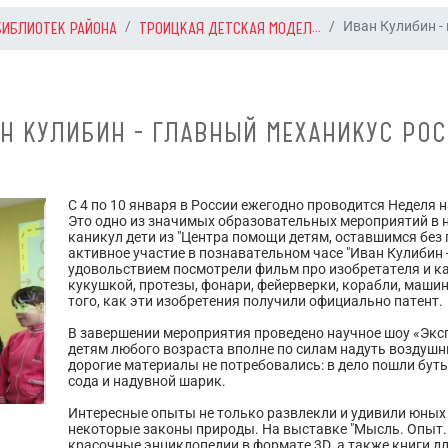
БИБЛИОТЕК РАЙОНА
ТРОИЦКАЯ ДЕТСКАЯ МОДЕЛ...
Иван Кулибин - 
Н КУЛИБИН - ГЛАВНЫЙ МЕХАНИКУС РО
С 4 по 10 января в России ежегодно проводится Неделя н
Это одно из значимых образовательных мероприятий в н
каникул дети из "Центра помощи детям, оставшимся без
активное участие в познавательном часе "Иван Кулибин -
удовольствием посмотрели фильм про изобретателя и ка
кукушкой, протезы, фонари, фейерверки, корабли, машин
того, как эти изобретения получили официально патент.
В завершении мероприятия проведено научное шоу «Экс
детям любого возраста вполне по силам надуть воздуш
дорогие материалы не потребовались: в дело пошли буты
сода и надувной шарик.
Интересные опыты не только развлекли и удивили юных 
некоторые законы природы. На выставке "Мысль. Опыт.
красочные энциклопедии в формате 3D, а также книги д