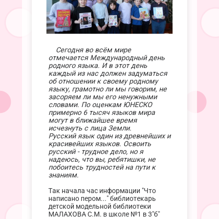
Сегодня во всём мире
отмечается Международный день
родного языка. И в этот день
каждый из нас должен задуматься
об отношении к своему родному
языку, грамотно ли мы говорим, не
засоряем ли мы его ненужными
словами. По оценкам ЮНЕСКО
примерно 6 тысяч языков мира
могут в ближайшее время
исчезнуть с лица Земли.
Русский язык один из древнейших и
красивейших языков. Освоить
русский - трудное дело, но я
надеюсь, что вы, ребятишки, не
побоитесь трудностей на пути к
знаниям.
Так начала час информации "Что
написано пером..." библиотекарь
детской модельной библиотеки
МАЛАХОВА С.М. в школе №1 в 3"б"