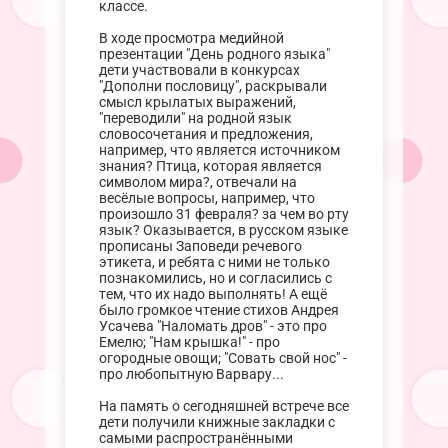
классе.
В ходе просмотра медийной
презентации "День родного языка"
дети участвовали в конкурсах
"Дополни пословицу", раскрывали
смысл крылатых выражений,
"переводили" на родной язык
словосочетания и предложения,
например, что является источником
знания? Птица, которая является
символом мира?, отвечали на
весёлые вопросы, например, что
произошло 31 февраля? за чем во рту
язык? Оказывается, в русском языке
прописаны Заповеди речевого
этикета, и ребята с ними не только
познакомились, но и согласились с
тем, что их надо выполнять! А ещё
было громкое чтение стихов Андрея
Усачева "Наломать дров" - это про
Емелю; "Нам крышка!" - про
огородные овощи; "Совать свой нос" -
про любопытную Варвару...
На память о сегодняшней встрече все
дети получили книжные закладки с
самыми распространёнными