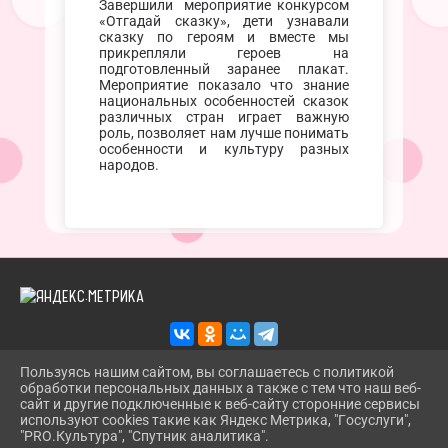
Завершили мероприятие конкурсом
«Отгадай сказку», дети узнавали
сказку по героям и вместе мы
прикрепляли героев на
подготовленный заранее плакат.
Мероприятие показало что знание
национальных особенностей сказок
различных стран играет важную
роль, позволяет нам лучше понимать
особенности и культуру разных
народов.
Пользуясь нашим сайтом, вы соглашаетесь с политикой
обработки персональных данных а также с тем что наш веб-
2026 Г. TROITSKBIBLIOTEKA.RU
сайт и другие подключенные к веб-сайту сторонние сервисы
ВХОД
используют cookies такие как Яндекс Метрика, "Госуслуги",
КАРТА САЙТА
"PRO.Культура", "Спутник аналитика".
^