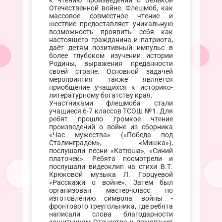
к чтению произведений о Великой
Отечественной войне. Флешмоб, как
массовое совместное чтение и
шествие предоставляет уникальную
возможность проявить себя как
настоящего гражданина и патриота,
даёт детям позитивный импульс в
более глубоком изучении истории
Родины, выражения преданности
своей стране. Основной задачей
мероприятия также является
приобщение учащихся к историко-
литературному богатству края.
Участниками флешмоба стали
учащиеся 6-7 классов ТСОШ №1. Для
ребят прошло громкое чтение
произведений о войне из сборника
«Час мужества» («Победа под
Сталинградом», «Мишка»),
послушали песни «Катюша», «Синий
платочек». Ребята посмотрели и
послушали видеоклип на стихи В.Т.
Крюковой музыка Л. Горцуевой
«Расскажи о войне». Затем был
организован мастер-класс по
изготовлению символа войны -
фронтового треугольника, где ребята
написали слова благодарности