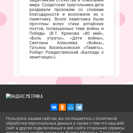
защитникам Отечества и пожелания
мира. Солдатские треугольники дети
раздавали прохожим со словами
благодарности и возложили их к
памятнику. Возле памятника были
прочтены вслух стихи алтайских
поэтов, посвященные теме войны и
Победы. (В.Т. Крюкова «80 май»,
«Боль утраты», «Дети войны»,
Светлана Алексеева «Война»,
Татьяна Васильковская «Память»,
Роберт Рождественский «Баллада о
зенитчицах»).
Пользуясь нашим сайтом, вы соглашаетесь с политикой
обработки персональных данных а также с тем что наш веб-
2026 Г. TROITSKBIBLIOTEKA.RU
сайт и другие подключенные к веб-сайту сторонние сервисы
ВХОД
используют cookies такие как Яндекс Метрика, "Госуслуги",