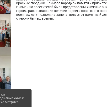
красные гвоздики – символ народной памяти и признат
Вниманию посетителей были представлены книжные вы
герои», раскрывающие величие подвига советского нар
военных лет» позволила запечатлеть этот памятный ден
о героях былых времен.
тки
 подключенные к
екс Метрика,