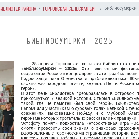
БИБЛИОТЕК РАЙОНА
ГОРНОВСКАЯ СЕЛЬСКАЯ БИ...
Библиосумерки 
БИБЛИОСУМЕРКИ – 2025
25 апреля Горновская сельская библиотека приня
«
Библиосумерки – 2025
». Этот ежегодный фестива
озаряющий Россию в конце апреля, в этот раз был посвя
Годом защитника Отечества и приближающимся 80-ле
словно эхо народной памяти, звучал: «Нет в России с
герой».
В этот день библиотека преобразилась в островок 
прикоснуться к великой истории. Открыл «Библиосуме
такой, где не памятен был свой герой». Библиоте
напомнили участникам о суровых годах Великой Отече
сражениях, выковавших Победу, и с глубокой благ
героизме которых трогательно рассказали их правнуки.
Эстафету памяти подхватила интерактивная игра «Ве
смогли проверить свои знания о знаковых сражения
Вдохновленные героическими страницами истории, все
классе «Гвоздика Победы». С особым трепетом и стара