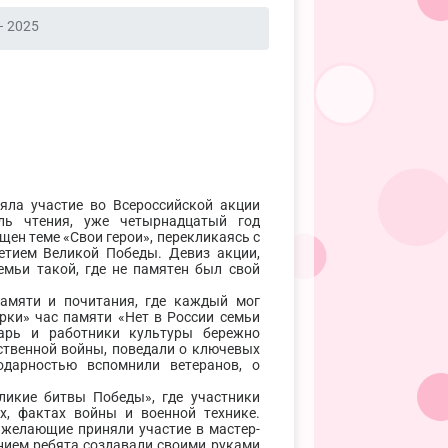
– 2025
ла участие во Всероссийской акции
ль чтения, уже четырнадцатый год
щен теме «Свои герои», перекликаясь с
тием Великой Победы. Девиз акции,
емьи такой, где не памятен был свой
памяти и почитания, где каждый мог
рки» час памяти «Нет в России семьи
карь и работники культуры бережно
ственной войны, поведали о ключевых
одарностью вспомнили ветеранов, о
ликие битвы Победы», где участники
х, фактах войны и военной технике.
 желающие приняли участие в мастер-
нием ребята создавали своими руками