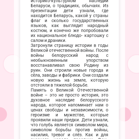
историко-культурном наследии
Беларуси, о традициях, обычаях. Из
презентации дети узнали, где
находится Беларусь, какой у страны
флаг и сколько государственных
языков, как выглядит народный
костюм, и конечно же попробовали
их национальное блюдо- картошку с
салом и драники.
Затронули страницу истории в годы
Великой отечественной войны. После
войны белорусский народ с
необыкновенным упорством
восстанавливал свою Родину из
руин. Они строили новые города и
сёла, заводы и фабрики. Они создали
новую жизнь на земле, которую
отстояли в тяжелой борьбе.
Память о Великой Отечественной
войне – это не просто история, это
духовное наследие белорусского
народа, которое напоминает нам о
ценах свободы и независимости, о
героизме и мужестве, которые
проявили наши предки. Дети узнали,
что голубь является символом мира,
символом борьбы против войны,
насилия, тревог и слёз. Как и для