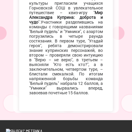
культуры пригласили учащихся
Горновской СОШ в увлекательное
путешествие – квиз-игру "
Мир
Александра Куприна: доброта и
чудо
".Участники разделившись на
команды с говорящими названиями
"Белый пудель" и "Умники", с азартом
погрузились в четыре раунда
состязания. В первом туре, "Угадай
героя", ребята демонстрировали
знание купринских персонажей, во
втором – проверяли свою интуицию
в "Верю – не верю", в третьем –
выясняли "Кто есть кто?", а в
заключительном, четвертом туре, –
блистали смекалкой. По итогам
напряженной борьбы команда
"Белый пудель" набрала 12 баллов, а
"Умники" вырвались вперед,
завоевав почетные 15 баллов.