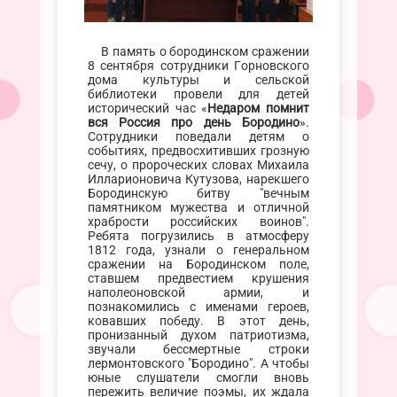
В память о бородинском сражении
8 сентября сотрудники Горновского
дома культуры и сельской
библиотеки провели для детей
исторический час «
Недаром помнит
вся Россия про день Бородино
».
Сотрудники поведали детям о
событиях, предвосхитивших грозную
сечу, о пророческих словах Михаила
Илларионовича Кутузова, нарекшего
Бородинскую битву "вечным
памятником мужества и отличной
храбрости российских воинов".
Ребята погрузились в атмосферу
1812 года, узнали о генеральном
сражении на Бородинском поле,
ставшем предвестием крушения
наполеоновской армии, и
познакомились с именами героев,
ковавших победу. В этот день,
пронизанный духом патриотизма,
звучали бессмертные строки
лермонтовского "Бородино". А чтобы
юные слушатели смогли вновь
пережить величие поэмы, их ждала