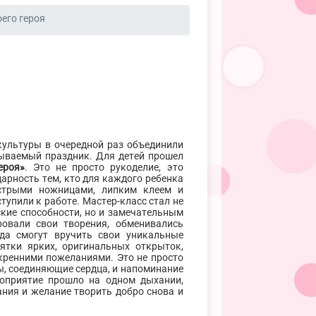
его героя
культуры в очередной раз объединили
бываемый праздник. Для детей прошел
ероя»
. Это не просто рукоделие, это
арность тем, кто для каждого ребенка
острыми ножницами, липким клеем и
упили к работе. Мастер-класс стал не
кие способности, но и замечательным
овали свои творения, обменивались
да смогут вручить свои уникальные
ятки ярких, оригинальных открыток,
кренними пожеланиями. Это не просто
ы, соединяющие сердца, и напоминание
роприятие прошло на одном дыхании,
ния и желание творить добро снова и