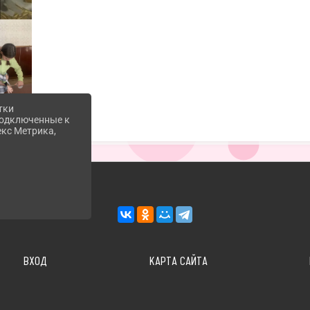
тки
 подключенные к
екс Метрика,
ВХОД
КАРТА САЙТА