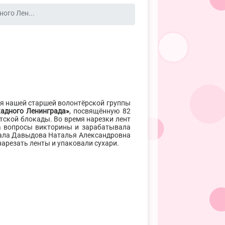
ого Лен...
ля нашей старшей волонтёрской группы
кадного Ленинграда»
, посвящённую 82
ской блокады. Во время нарезки лент
на вопросы викторины и зарабатывала
тала Давыдова Наталья Александровна
арезать ленты и упаковали сухари.