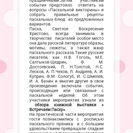
праздничными.Затем участникам
события предстояло ответить на
вопросы «Пасхальной викторины» и
собрать правильные рецепты
пасхальных блюд из предложенных
вариантов.
Пасха, Светлое Воскресение
Христово, всегда занимала в
творчестве писателей особое место
она дала русской литературе образы,
мотивы, сюжеты, а также жанр
пасхального рассказа.Такие русские
писатели, как Н.В. Гоголь, М.Е.
Салтыков-Щедрин, Ф. М.
Достоевский, Л. Н.Толстой, Н.С.
Лесков, А. П.Чехов, Л. Андреев, А. И.
Куприн, Ф.М. Сологуб, И. С.Шмелев,
И. А. Бунин и многие другие в свои
произведения включали события,
происходящие или связанные с
пасхальной неделей. Об этом
участники мероприятия узнали из
обзора книжной выставки «
Встречаем Пасху»
.
На практической части мероприятия
гости познакомились с росписью
пасхального пряника и с большим
удовольствием превращали сладкие