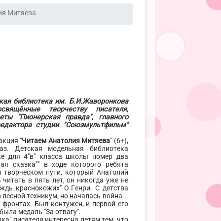
ия Митяева
кая библиотека им. Б.И.Жаворонкова
свящённые творчеству писателя,
еты "Пионерская правда", главного
редактора студии "Союзмультфильм"
акция "
Читаем Анатолия Митяева
" (6+),
аз. Детская модельная библиотека
ке для 4"в" класса школы номер два
ая сказка"" в ходе которого ребята
м творческом пути, который Анатолий
читать в пять лет, он никогда уже не
ждь краснокожих" О.Генри. С детства
лесной техникум, но началась война...
 фронтах. Был контужен, и первой его
была медаль "За отвагу".
зка" писателя интересна детям тем, что