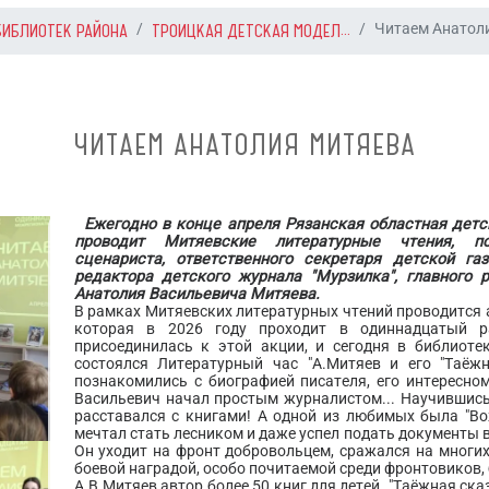
БИБЛИОТЕК РАЙОНА
ТРОИЦКАЯ ДЕТСКАЯ МОДЕЛ...
Читаем Анатол
ЧИТАЕМ АНАТОЛИЯ МИТЯЕВА
Ежегодно в конце апреля Рязанская областная детс
проводит Митяевские литературные чтения, по
сценариста, ответственного секретаря детской газ
редактора детского журнала "Мурзилка", главного 
Анатолия Васильевича Митяева.
В рамках Митяевских литературных чтений проводится 
которая в 2026 году проходит в одиннадцатый р
присоединилась к этой акции, и сегодня в библиоте
состоялся Литературный час "А.Митяев и его "Таёжн
познакомились с биографией писателя, его интересно
Васильевич начал простым журналистом... Научившись 
расставался с книгами! А одной из любимых была "Во
мечтал стать лесником и даже успел подать документы в 
Он уходит на фронт добровольцем, сражался на многих
боевой наградой, особо почитаемой среди фронтовиков, 
А.В.Митяев автор более 50 книг для детей. "Таёжная ска