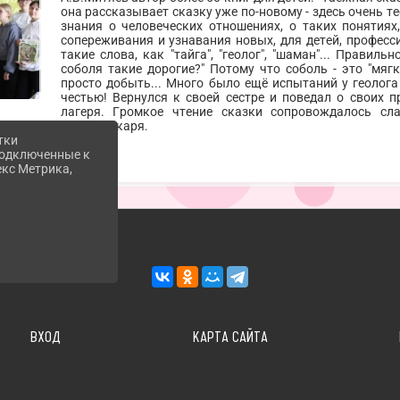
она рассказывает сказку уже по-новому - здесь очень т
знания о человеческих отношениях, о таких понятиях,
сопереживания и узнавания новых, для детей, професс
такие слова, как "тайга", "геолог", "шаман"... Правил
соболя такие дорогие?" Потому что соболь - это "мягк
просто добыть... Много было ещё испытаний у геолога 
честью! Вернулся к своей сестре и поведал о своих 
лагеря. Громкое чтение сказки сопровождалось с
библиотекаря.
тки
 подключенные к
екс Метрика,
ВХОД
КАРТА САЙТА