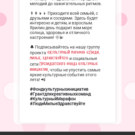
мелодий до зажигательных ритмов.
👨‍👩‍👧‍👦 Приходите всей семьёй, с
друзьями и соседями. Здесь будет
интересно и детям, и взрослым.
Ярилин день подарит вам море
солнца, здоровья и отличного
настроения! 🌞💫
🔔 Подписывайтесь на нашу группу
«Культурный марафон «Люди,
проекта
милые, здравствуйте!»
и социальные
Президентского фонда культурных
сети
инициатив
, чтобы не упустить самые
яркие культурные события этого
лета! 📲
#Фондкультурныхинициатив
#Грантдлякреативныхкоманд
#КультурныйМарафон
#ЛюдиМилыеЗдравствуйте