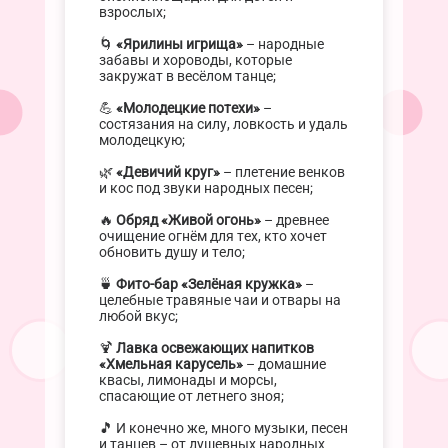
взрослых;
🌀
«Ярилины игрища»
– народные
забавы и хороводы, которые
закружат в весёлом танце;
💪
«Молодецкие потехи»
–
состязания на силу, ловкость и удаль
молодецкую;
🌿
«Девичий круг»
– плетение венков
и кос под звуки народных песен;
🔥
Обряд «Живой огонь»
– древнее
очищение огнём для тех, кто хочет
обновить душу и тело;
🍵
Фито-бар «Зелёная кружка»
–
целебные травяные чаи и отвары на
любой вкус;
🍹
Лавка освежающих напитков
«Хмельная карусель»
– домашние
квасы, лимонады и морсы,
спасающие от летнего зноя;
🎵 И конечно же, много музыки, песен
и танцев – от душевных народных