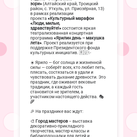
зори»
(Алтайский край, Троицкий
район, с. Уткуль, ул. Приозёрная, 13)
в рамках реализации
проекта
«Культурный марафон
«Люди, милые,
здравствуйте!»
состоится яркая
театрализованная концертная
программа
«Ярилин день – макушка
лета»
. Проект реализуется при
поддержке Президентского фонда
культурных инициатив. 🇷🇺✨
☀️ Ярило — бог солнца и жизненной
силы — соберёт всех, кто любит петь,
плясать, состязаться в удали и
чувствовать дыхание древности. Это
праздник, где оживают вековые
традиции, а каждый гость
становится не зрителем, а
участником настоящего действа. 🎭
🌾
🎉 На празднике вас ждут:
🎨
Город мастеров
– выставка
декоративно-прикладного
творчества, мастер-классы и
библиоплощадки для детей и