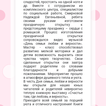
сладостей, простоять на одной ноге и
др. Вместе с сотрудником из
комплексного центра, специалистом
по социальной работе, Смирновой
Надеждой Евгеньевной, ребята
своими руками изготовили
праздничную открытку к
предстоящему празднику – сердце с
ромашкой. Процесс изготовления
праздничной открытки
сопровождался видео музыкой
«День семьи любви и верности».
Мастер - класс способствовал
развитию мелкой моторики и дал
детям возможность выразить свои
чувства через творчество. Свои
сделанные открытки они завтра
подарят родителям со словами
благодарности и добрыми
пожеланиями. Мероприятие прошло
в атмосфере душевного тепла и уюта.
В честь Дня семьи, любви и верности
мы открыли для наших юных
читателей и родителей невероятно
теплую книжную выставку «Счастье
там, где любовь и верность».
Приходите всей семьей за порцией
уюта и отличного настроения! Книги