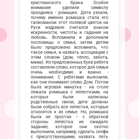
христианского брака. Особое
внимание уделили символу
праздника - ромашке. Дети узнали,
почему именно ромашка стала его
талисманом: этот полевой цветок на
Руси издревле считался знаком
искренности, чистоты и гадания на
любовь. Вспомнили и дополнили
пословицы о семье, затем детям
было предложено вспомнить, что
такое семья, и назвать ассоциации с
этим словом (дом, тепло, забота,
мама). Из предложенных букв ребята
составляли слово, которое для семьи
очень необходимо и важно -
понимание. С ребятами выяснили,
как они понимают слово Дом. Потом
была игровая минутка - на столе
лежала ромашка с лепестками, на
которых были написаны
родственные связи, дети должны
были собрать все лепестки, которые
относятся к их семье. Но, ромашка
была не простая – с обратной
стороны лепестка их ожидало
задание, которое они охотно
выполнили, например, сделать селфи
с присутствующими, назвать пять