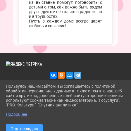
на выставке помогут поговорить с
детьми о том, как важно быть рядом
друг с другом не только в радости, но
и в трудностях.
Пусть в каждом доме всегда царят
любовь и согласие!
Пользуясь нашим сайтом, вы соглашаетесь с политикой
обработки персональных данных а также с тем что наш веб-
2026 Г. TROITSKBIBLIOTEKA.RU
сайт и другие подключенные к веб-сайту сторонние сервисы
ВХОД
используют cookies такие как Яндекс Метрика, "Госуслуги",
КАРТА САЙТА
"PRO.Культура", "Спутник аналитика".
^
ПОЛИТИКА ОБРАБОТКИ ПЕРСОНАЛЬНЫХ ДАННЫХ
Подробнее
СДЕЛАНО НА KUBCMS
РАЗРАБОТКА И ПОДДЕРЖКА
Подтверждаю