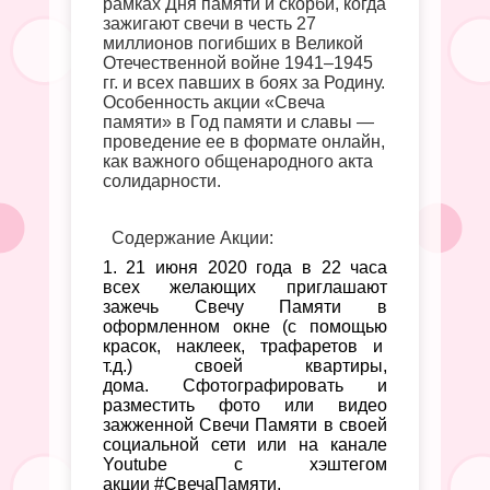
рамках
Дня памяти и скорби, когда
зажигают свечи в честь 27
миллионов погибших в Великой
Отечественной войне 1941–1945
гг. и всех павших в боях за Родину.
Особенность акции «Свеча
памяти» в Год памяти и славы —
проведение ее в формате онлайн,
как важного общенародного акта
солидарности.
Содержание Акции:
1.
21 июня 2020 года в 22 часа
в
сех желающих приглашают
зажечь Свечу Памяти в
оформленном окне (
с помощью
красок, наклеек, трафаретов и
т.д.)
своей квартиры,
дома
.
Сфотографировать и
разместить фото или видео
зажженной Свечи Памяти в своей
социальной сети или на канале
Youtube с хэштегом
акции
#СвечаПамяти.